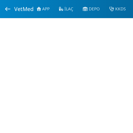
VetMed
APP
İLAÇ
DEPO
KKDS