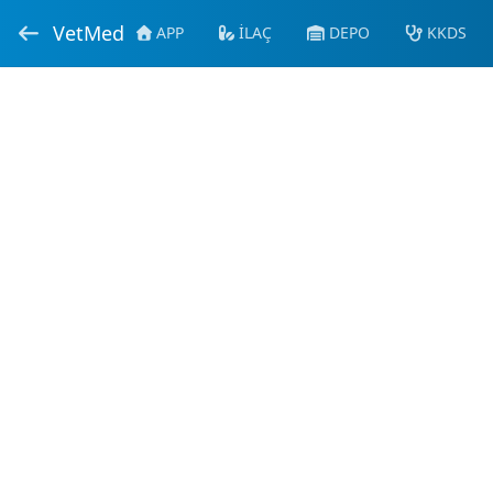
VetMed
APP
İLAÇ
DEPO
KKDS