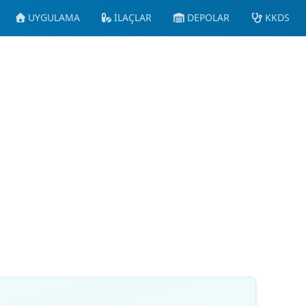
UYGULAMA
İLAÇLAR
DEPOLAR
KKDS