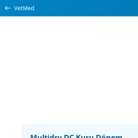
VetMed
Multidry DC Kuru Dönem