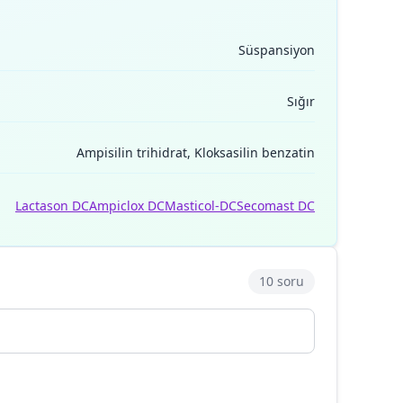
Süspansiyon
Sığır
Ampisilin trihidrat, Kloksasilin benzatin
Lactason DC
Ampiclox DC
Masticol-DC
Secomast DC
10 soru