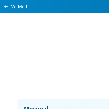
VetMed
Mycogal