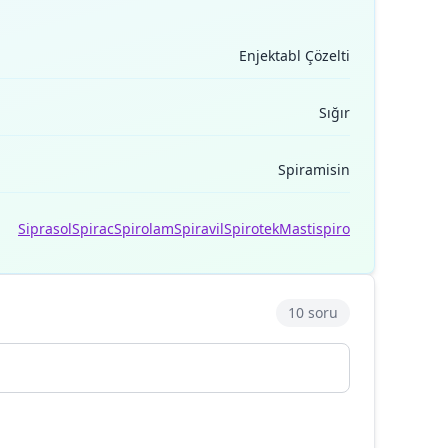
Enjektabl Çözelti
Sığır
Spiramisin
Siprasol
Spirac
Spirolam
Spiravil
Spirotek
Mastispiro
10 soru