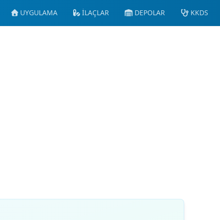
UYGULAMA
İLAÇLAR
DEPOLAR
KKDS