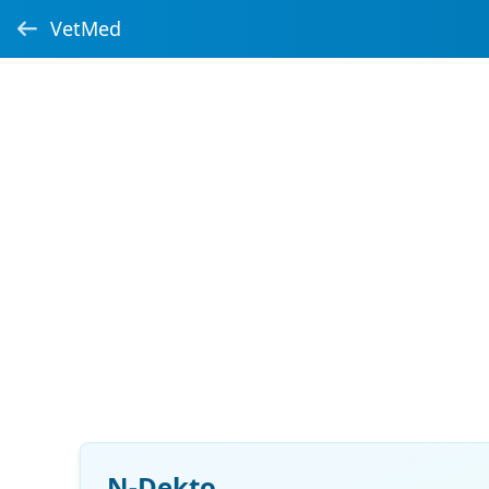
VetMed
N-Dekto