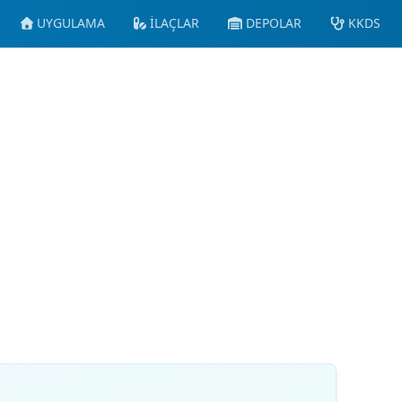
UYGULAMA
İLAÇLAR
DEPOLAR
KKDS