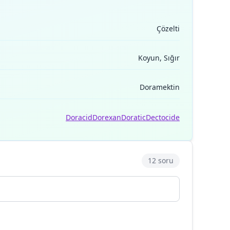
Çözelti
Koyun, Sığır
Doramektin
Doracid
Dorexan
Doratic
Dectocide
12 soru