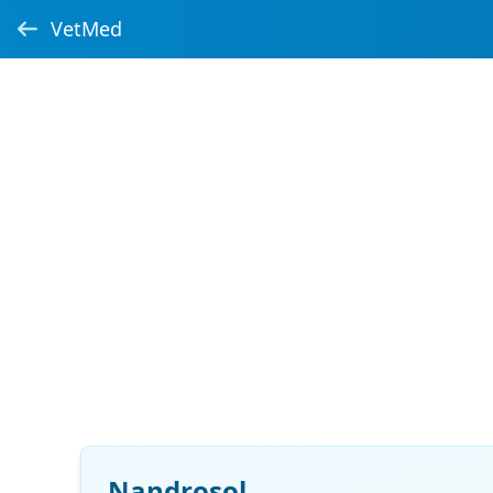
VetMed
Nandrosol