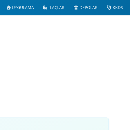
UYGULAMA
İLAÇLAR
DEPOLAR
KKDS