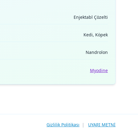
Enjektabl Çözelti
Kedi, Köpek
Nandrolon
Myodine
Gizlilik Politikası
|
UYARI METNİ