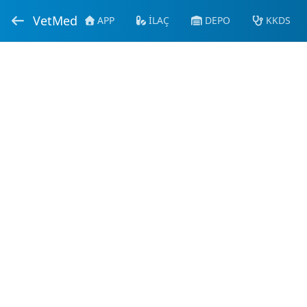
VetMed
APP
İLAÇ
DEPO
KKDS