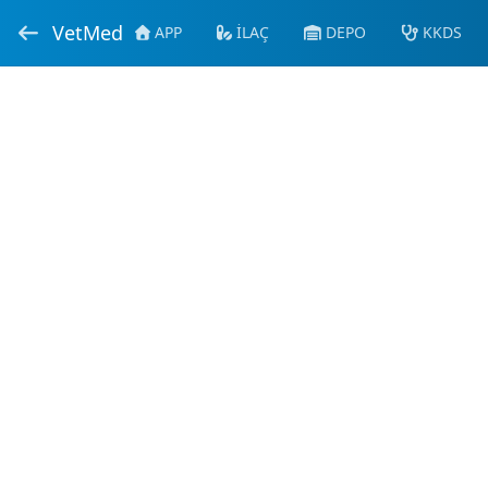
VetMed
APP
İLAÇ
DEPO
KKDS