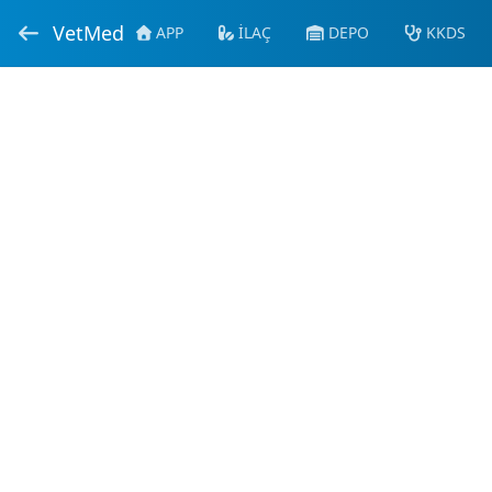
VetMed
APP
İLAÇ
DEPO
KKDS