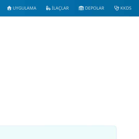
UYGULAMA
İLAÇLAR
DEPOLAR
KKDS