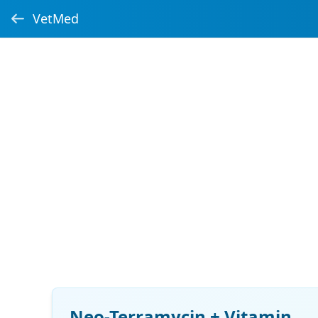
VetMed
Neo-Terramycin + Vitamin