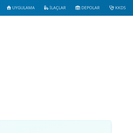
UYGULAMA
İLAÇLAR
DEPOLAR
KKDS