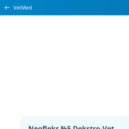
VetMed
Neofleks %5 Dekstro-Vet