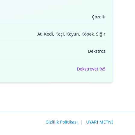
Çözelti
At, Kedi, Keçi, Koyun, Köpek, Sığır
Dekstroz
Dekstrovet %5
Gizlilik Politikası
|
UYARI METNİ