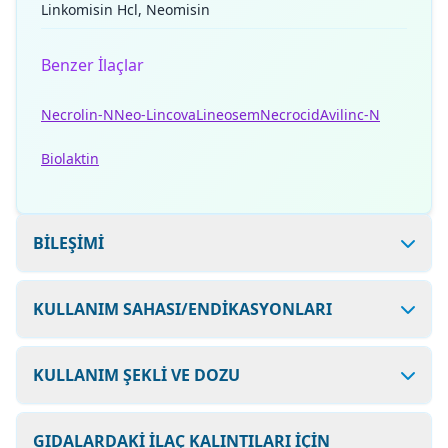
Linkomisin Hcl, Neomisin
Benzer İlaçlar
Necrolin-N
Neo-Lincova
Lineosem
Necrocid
Avilinc-N
Biolaktin
BİLEŞİMİ
KULLANIM SAHASI/ENDİKASYONLARI
KULLANIM ŞEKLİ VE DOZU
GIDALARDAKİ İLAÇ KALINTILARI İÇİN