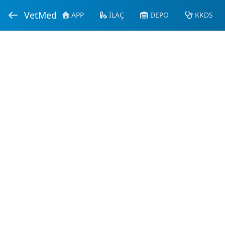
VetMed
APP
İLAÇ
DEPO
KKDS