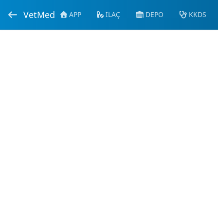
VetMed
APP
İLAÇ
DEPO
KKDS