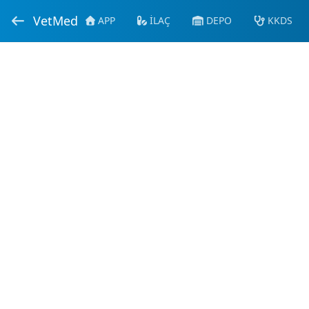
VetMed
APP
İLAÇ
DEPO
KKDS