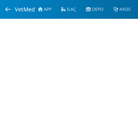
VetMed
APP
İLAÇ
DEPO
KKDS