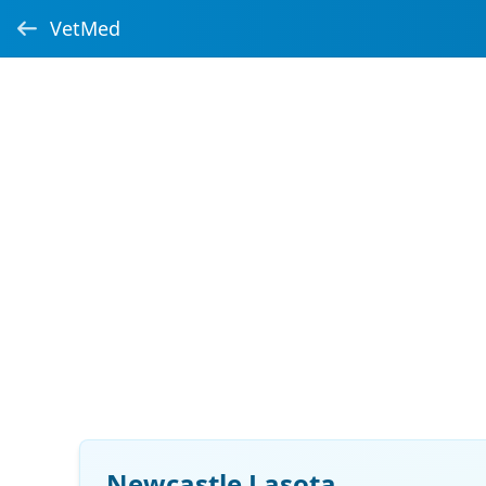
VetMed
Newcastle Lasota