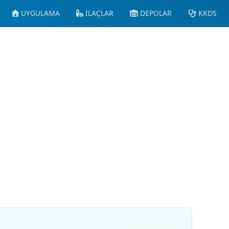
UYGULAMA
İLAÇLAR
DEPOLAR
KKDS