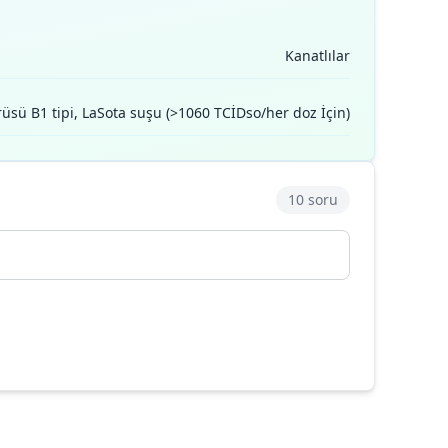
Kanatlılar
rüsü B1 tipi, LaSota suşu (>1060 TCİDso/her doz İçin)
10 soru