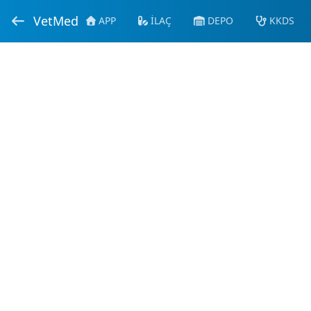
VetMed
APP
İLAÇ
DEPO
KKDS