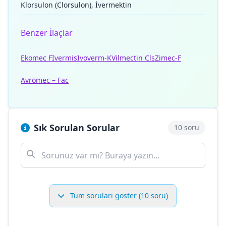
Klorsulon (Clorsulon), İvermektin
Benzer İlaçlar
Ekomec F
Ivermis
Ivoverm-K
Vilmectin Cls
Zimec-F
Avromec – Fac
Sık Sorulan Sorular
10 soru
Tüm soruları göster (10 soru)