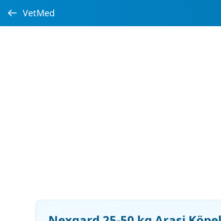
VetMed
Nexgard 25-50 kg Arasi Köpek