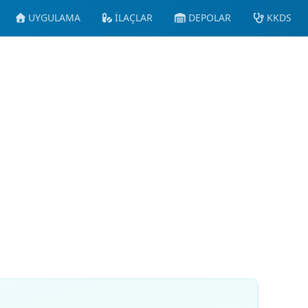
UYGULAMA
İLAÇLAR
DEPOLAR
KKDS