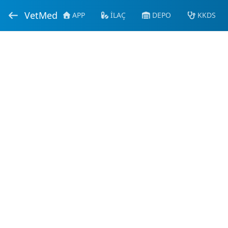
VetMed
APP
İLAÇ
DEPO
KKDS