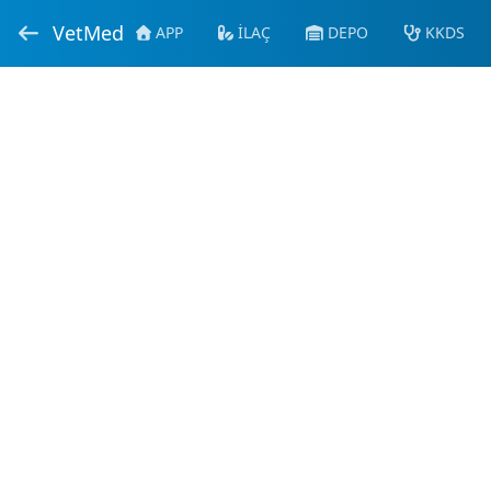
VetMed
APP
İLAÇ
DEPO
KKDS