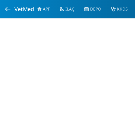
VetMed
APP
İLAÇ
DEPO
KKDS