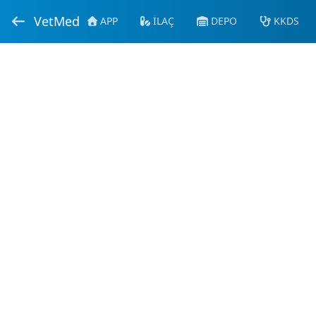
VetMed
APP
İLAÇ
DEPO
KKDS