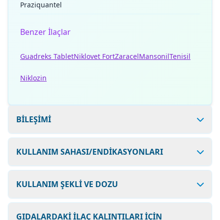
Praziquantel
Benzer İlaçlar
Guadreks Tablet
Niklovet Fort
Zaracel
Mansonil
Tenisil
Niklozin
BİLEŞİMİ
KULLANIM SAHASI/ENDİKASYONLARI
KULLANIM ŞEKLİ VE DOZU
GIDALARDAKİ İLAÇ KALINTILARI İÇİN