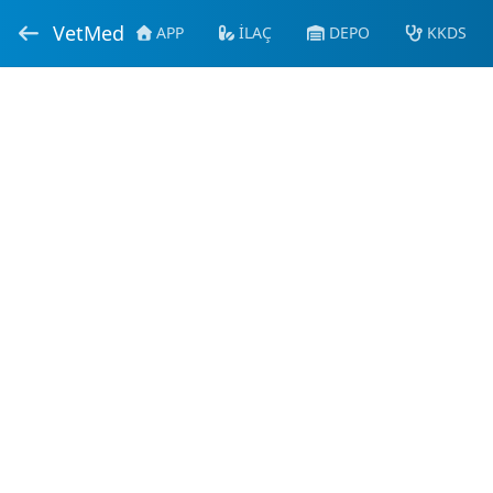
VetMed
APP
İLAÇ
DEPO
KKDS