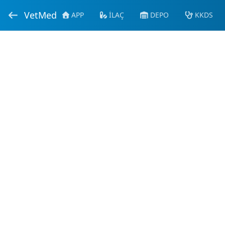
VetMed
APP
İLAÇ
DEPO
KKDS