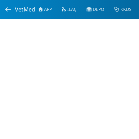
VetMed
APP
İLAÇ
DEPO
KKDS