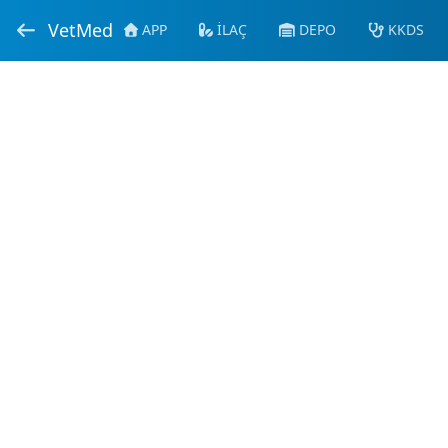
VetMed
APP
İLAÇ
DEPO
KKDS