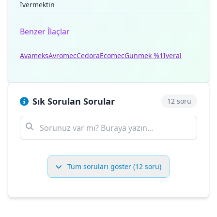
İvermektin
Benzer İlaçlar
Avameks
Avromec
Cedora
Ecomec
Günmek %1
Iveral
Sık Sorulan Sorular
12 soru
Tüm soruları göster (12 soru)