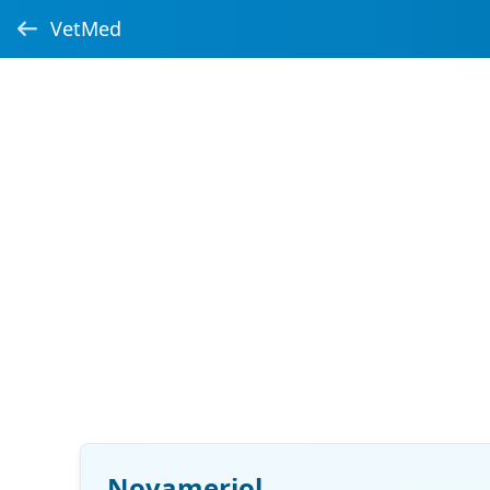
VetMed
Novameriol