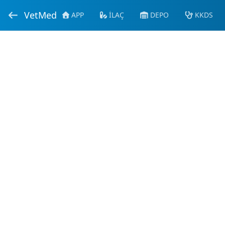
VetMed
APP
İLAÇ
DEPO
KKDS