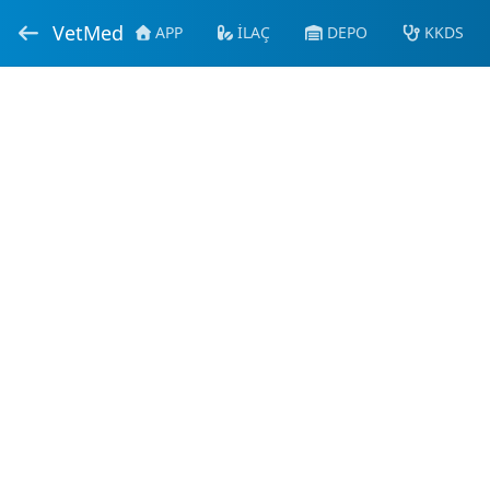
VetMed
APP
İLAÇ
DEPO
KKDS