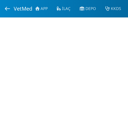
VetMed
APP
İLAÇ
DEPO
KKDS