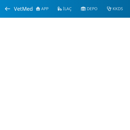
VetMed
APP
İLAÇ
DEPO
KKDS