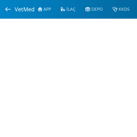
VetMed
APP
İLAÇ
DEPO
KKDS