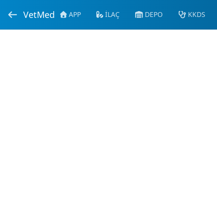
VetMed
APP
İLAÇ
DEPO
KKDS