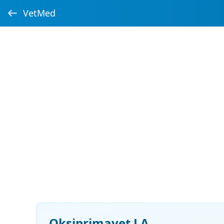
VetMed
Oksiprimavet LA