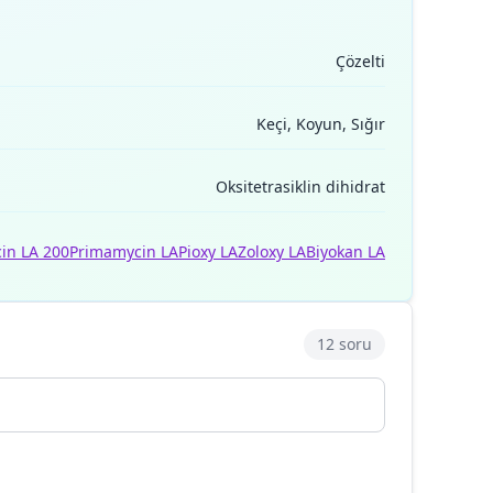
Çözelti
Keçi, Koyun, Sığır
Oksitetrasiklin dihidrat
in LA 200
Primamycin LA
Pioxy LA
Zoloxy LA
Biyokan LA
12 soru