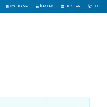
UYGULAMA
İLAÇLAR
DEPOLAR
KKDS