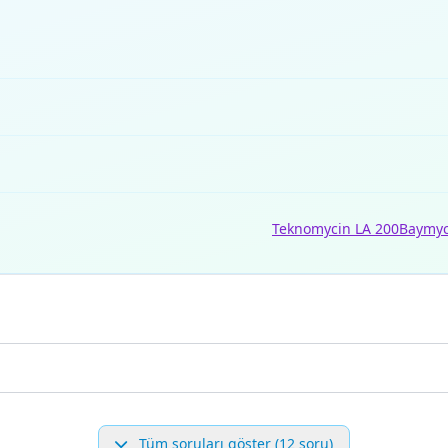
Teknomycin LA 200
Baymyc
Tüm soruları göster (12 soru)