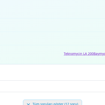
Teknomycin LA 200
Baymyc
Tüm soruları göster (12 soru)