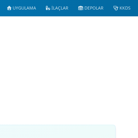
UYGULAMA
İLAÇLAR
DEPOLAR
KKDS