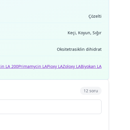
Çözelti
Keçi, Koyun, Sığır
Oksitetrasiklin dihidrat
in LA 200
Primamycin LA
Pioxy LA
Zoloxy LA
Biyokan LA
12 soru