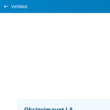
VetMed
Oksiprimavet LA