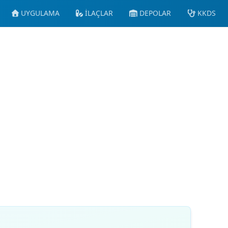
UYGULAMA
İLAÇLAR
DEPOLAR
KKDS