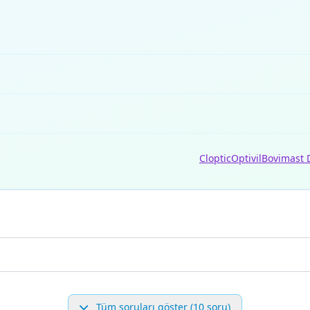
Cloptic
Optivil
Bovimast 
Tüm soruları göster (10 soru)