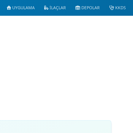
UYGULAMA
İLAÇLAR
DEPOLAR
KKDS