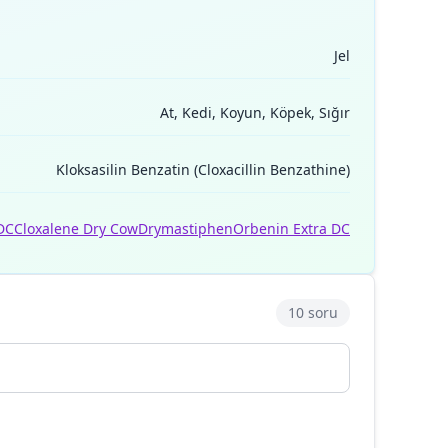
Jel
At, Kedi, Koyun, Köpek, Sığır
Kloksasilin Benzatin (Cloxacillin Benzathine)
DC
Cloxalene Dry Cow
Drymastiphen
Orbenin Extra DC
10 soru