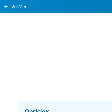
VetMed
Opticlox