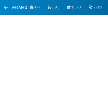
VetMed
APP
İLAÇ
DEPO
KKDS