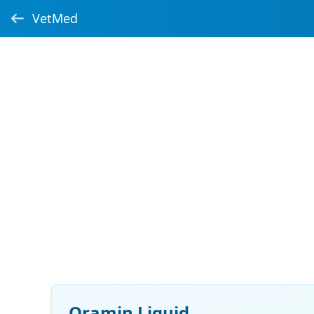
VetMed
Oramin Liquid