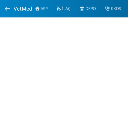
VetMed
APP
İLAÇ
DEPO
KKDS