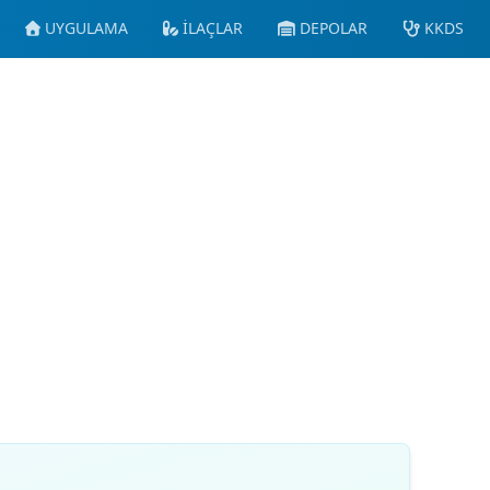
UYGULAMA
İLAÇLAR
DEPOLAR
KKDS