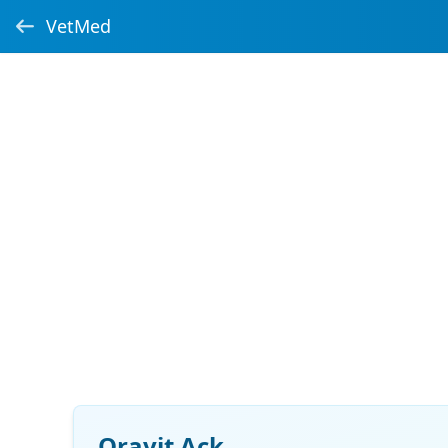
VetMed
Oravit Ack