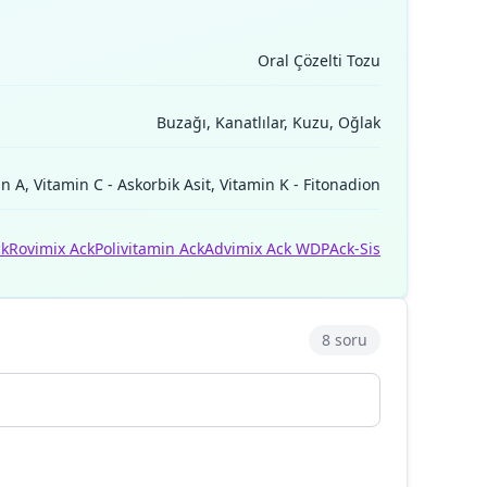
Oral Çözelti Tozu
Buzağı, Kanatlılar, Kuzu, Oğlak
n A, Vitamin C - Askorbik Asit, Vitamin K - Fitonadion
ck
Rovimix Ack
Polivitamin Ack
Advimix Ack WDP
Ack-Sis
8 soru