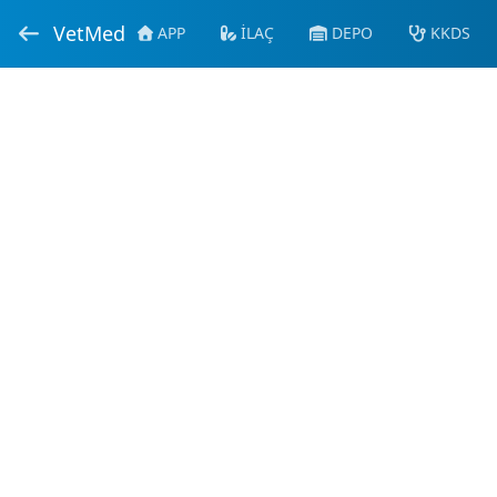
VetMed
APP
İLAÇ
DEPO
KKDS