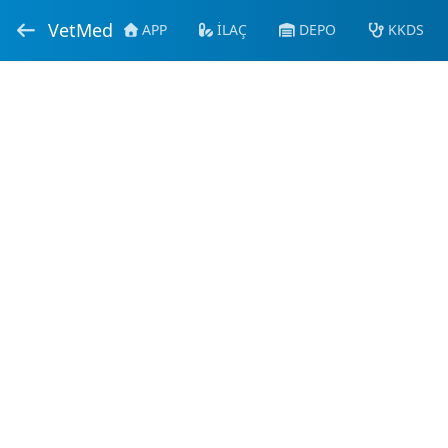
VetMed
APP
İLAÇ
DEPO
KKDS