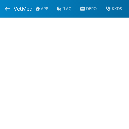
VetMed
APP
İLAÇ
DEPO
KKDS