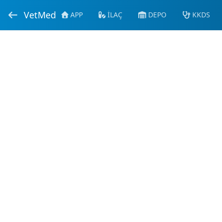
VetMed
APP
İLAÇ
DEPO
KKDS