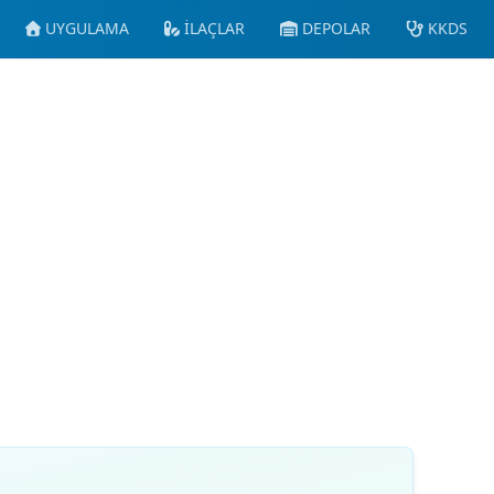
UYGULAMA
İLAÇLAR
DEPOLAR
KKDS