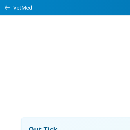
VetMed
Out-Tick