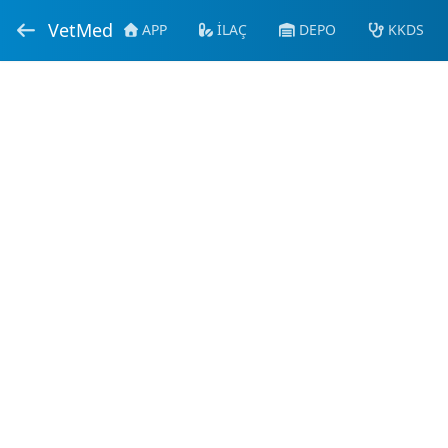
VetMed
APP
İLAÇ
DEPO
KKDS