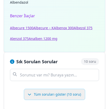
Albendazol
Benzer İlaçlar
Albecure 1500
Albecure – K
Albenox 300
Albezol 375
Alenzol 375
Analben 1200 mg
Sık Sorulan Sorular
10 soru
Tüm soruları göster (10 soru)