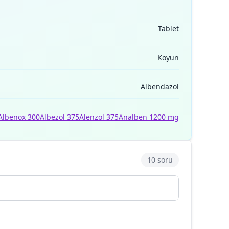
Tablet
Koyun
Albendazol
Albenox 300
Albezol 375
Alenzol 375
Analben 1200 mg
10 soru