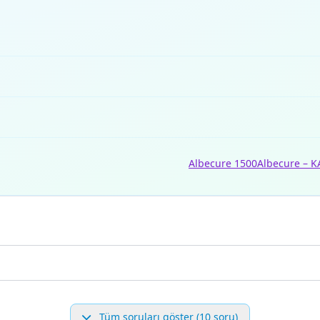
Albecure 1500
Albecure – K
Tüm soruları göster (10 soru)