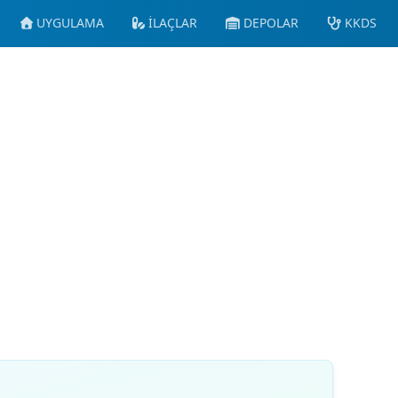
UYGULAMA
İLAÇLAR
DEPOLAR
KKDS