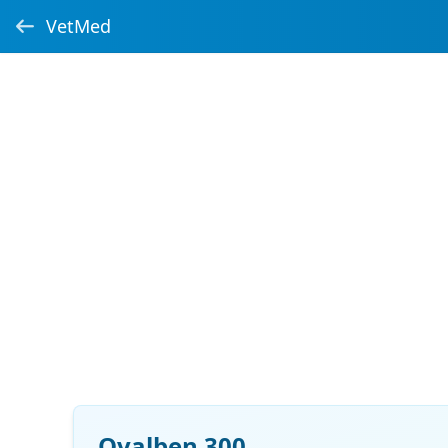
VetMed
Ovalben 300