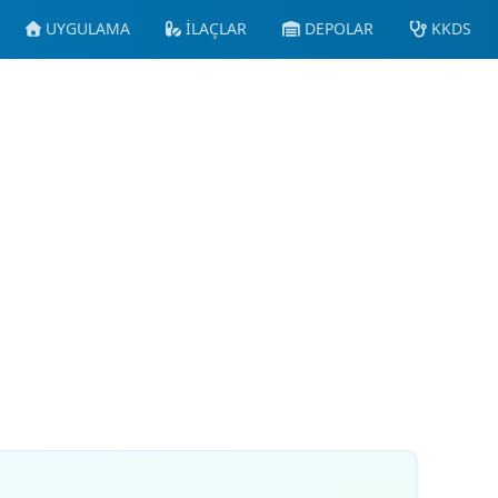
UYGULAMA
İLAÇLAR
DEPOLAR
KKDS