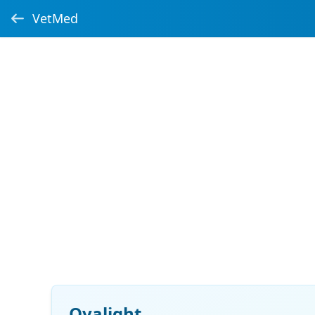
VetMed
Ovalight