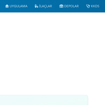
UYGULAMA
İLAÇLAR
DEPOLAR
KKDS