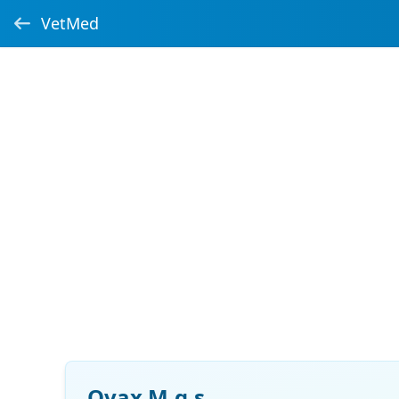
VetMed
Ovax M.g.s.