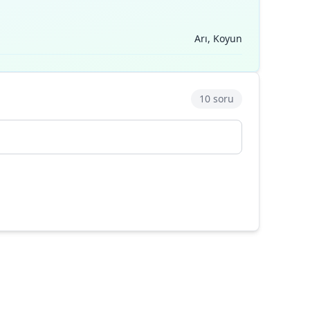
Arı, Koyun
10 soru